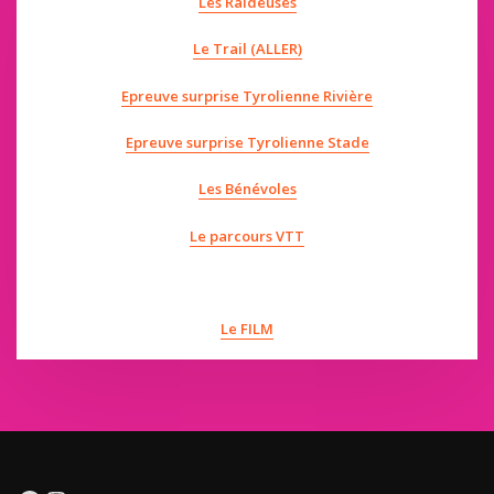
Les Raideuses
Le Trail (ALLER)
Epreuve surprise Tyrolienne Rivière
Epreuve surprise Tyrolienne Stade
Les Bénévoles
Le parcours VTT
Le FILM